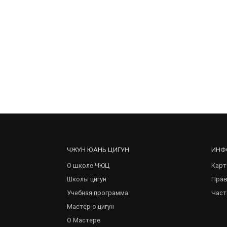
ЧЖУН ЮАНЬ ЦИГУН
ИНФ
О школе ЧЮЦ
Карт
Школы цигун
Прав
Учебная программа
Част
Мастер о цигун
О Мастере