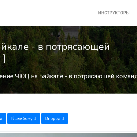
ИНСТРУКТОРЫ
йкале - в потрясающей
 ]
ение ЧЮЦ на Байкале - в потрясающей команд
д
К альбому
Вперед