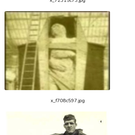
x_72315c73.jpg
x_f708c597.jpg