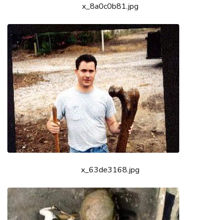
x_8a0c0b81.jpg
x_63de3168.jpg