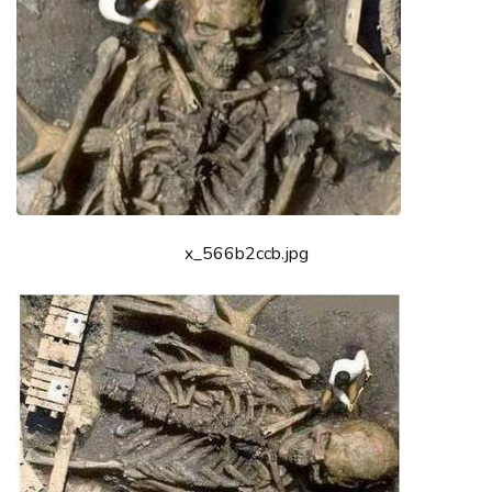
x_566b2ccb.jpg