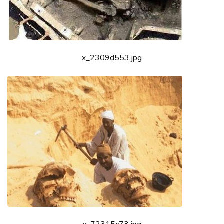
x_2309d553.jpg