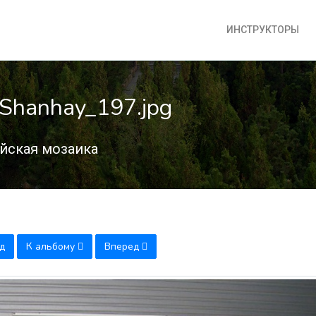
ИНСТРУКТОРЫ
Shanhay_197.jpg
йская мозаика
д
К альбому
Вперед