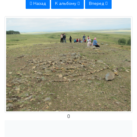
Назад
К альбому
Вперед
0