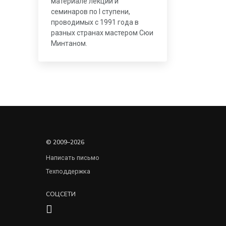
материале лекций и
семинаров по I ступени,
проводимых с 1991 года в
разных странах мастером Сюи
Минтаном.
© 2009–2026
Написать письмо
Техподдержка
СОЦСЕТИ