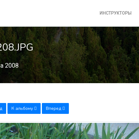
ИНСТРУКТОРЫ
208.JPG
а 2008
д
К альбому
Вперед