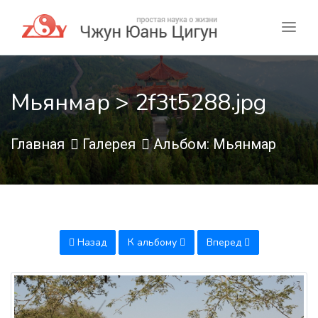
Мьянмар > 2f3t5288.jpg
Главная
Галерея
Альбом: Мьянмар
Назад
К альбому
Вперед