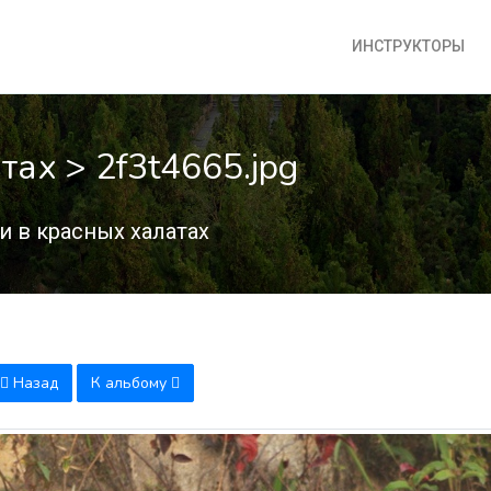
ИНСТРУКТОРЫ
ах > 2f3t4665.jpg
 в красных халатах
Назад
К альбому