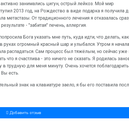
ы активно занимались цигун, острый лейкоз. Мой мир
ступил 2013 год, на Рождество в виде подарка я получила д
ла метастазы. От традиционного лечения я отказалась сразу
езультате - "забитая" печень, аллергия.
опросила Бога указать мне путь, куда идти, что делать, ка
в руках огромный красный шар и улыбался. Утром я начал
ала распадаться. Сам процесс был тяжёлым, но сейчас уже
ь что я счастлива - это ничего не сказать. Я родилась зано
 в трудную для меня минуту. Очень хочется поблагодарить
 Вы есть.
тельный знак на клавиатуре заело, я бы его поставила пос
Добавить отзыв