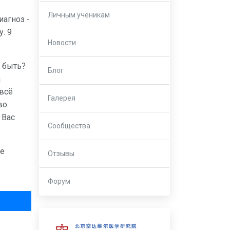
Личным ученикам
иагноз -
. 9
Новости
к быть?
Блог
а
 всё
Галерея
во.
 Вас
Сообщества
ле
Отзывы
Форум