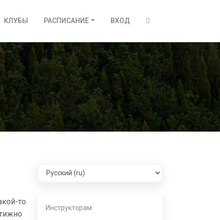
КЛУБЫ
РАСПИСАНИЕ
ВХОД
Select language
акой-то
Инструкторам
стижно