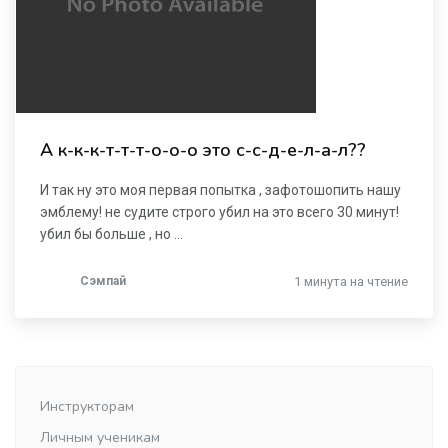
А к-к-к-т-т-т-о-о-о это с-с-д-е-л-а-л??
И так ну это моя первая попытка , зафотошопить нашу
эмблему! не судите строго убил на это всего 30 минут!
убил бы больше , но ...
Сэмпай
1 минута на чтение
Инструкторам
Личным ученикам