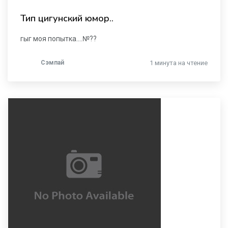
Тип цигунский юмор..
гыг моя попытка....№??
Сэмпай
1 минута на чтение