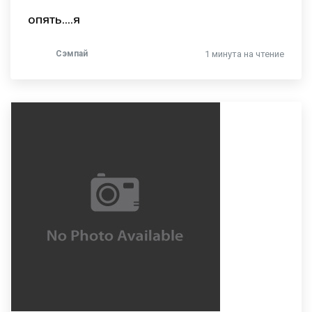
опять....я
Сэмпай
1 минута на чтение