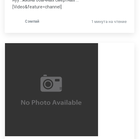
нуу…жизнь обычных смертных …
[Video&feature=channel]
Сэмпай
1 минута на чтение