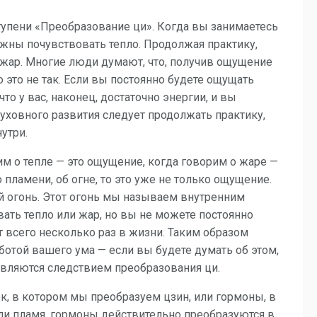
упени «Преобразование ци». Когда вы занимаетесь
лжны почувствовать тепло. Продолжая практику,
жар. Многие люди думают, что, получив ощущение
о это не так. Если вы постоянно будете ощущать
 что у вас, наконец, достаточно энергии, и вы
уховного развития следует продолжать практику,
утри.
им о тепле — это ощущение, когда говорим о жаре —
пламени, об огне, то это уже не только ощущение.
 огонь. Этот огонь мы называем внутренним
ать тепло или жар, но вы не можете постоянно
т всего несколько раз в жизни. Таким образом
ботой вашего ума — если вы будете думать об этом,
 являются следствием преобразования ци.
ок, в котором мы преобразуем цзин, или гормоны, в
 или пламя, гормоны действительно преобразуются в