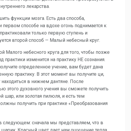
нутреннего лекарства.
ить функции мозга. Есть два способа,
 первом способе на вдохе огонь поднимается к
 практиковали только первую ступень и
уется второй способ — Малый небесный круг.
й Малого небесного круга для того, чтобы позже
ид практики изменится на практику НЕ сознания.
лучите определенное учение, вам будет дана
нную практику. В этот момент вы получите ци,
т находиться в нижнем дантяне. После
ю этого духовного учения вы сможете получить
й шар, или золотая пилюля, и есть тем
должны получить при практике «Преобразования
в следующем: сначала мы представляем, что в
 шарик. Красный цвет дает нам ощущение тепла.