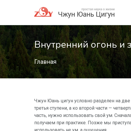
Внутренний огонь и 
Главная
Чжун Юань цигун условно разделен на две ча
третья ступени, а ко второй части — четвер
часть, нужно использовать свой ум. Сначала
получаем при практике. Позже мы приступа
использовать не ум, а ощущения.