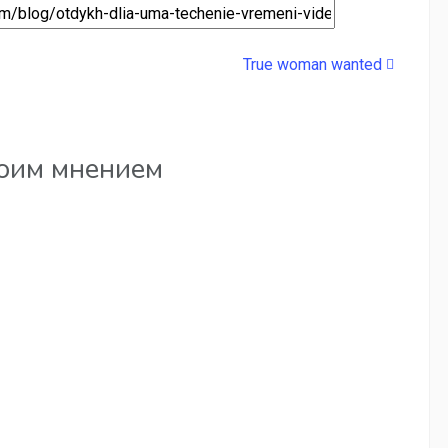
True woman wanted
воим мнением