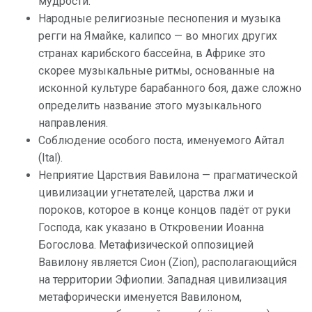
мудрости.
Народные религиозные песнопения и музыка
регги на Ямайке, калипсо — во многих других
странах карибского бассейна, в Африке это
скорее музыкальные ритмы, основанные на
исконной культуре барабанного боя, даже сложно
определить название этого музыкального
направления.
Соблюдение особого поста, именуемого Айтал
(Ital).
Неприятие Царствия Вавилона — прагматической
цивилизации угнетателей, царства лжи и
пороков, которое в конце концов падёт от руки
Господа, как указано в Откровении Иоанна
Богослова. Метафизической оппозицией
Вавилону является Сион (Zion), располагающийся
на территории Эфиопии. Западная цивилизация
метафорически именуется Вавилоном,