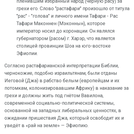
пленившим избранный народ (чёрную расу) за
грехи его. Слово "растафари" произошло от титула
"рас" - "голова" и личного имени Тафари - Рас
Тафари Маконнен (Мэконнын), которое
император носил до коронации. Он являлся
губернатором (расом) г. Харэр, что является
столицей провинции Шоа на юго-востоке
Эфиопии.
Согласно растафарианской интерпретации Библии,
чернокожие, подобно израильтянам, были отданы
Иеговой (Джа) в рабство белым (европейцам и их
потомкам, колонизировавшим Африку) в наказание за
грехи и должны жить под гнётом Вавилона,
современной социально-политической системы,
основанной на западных либеральных ценностях, в
ожидании пришествия Джа, который освободит их и
уведёт в «рай на земле» — Эфиопию.