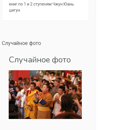
книг по 1 и 2 ступеням Чжун Юань
цигун.
Случайное фото
Случайное фото