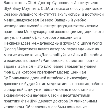
Вашингтон в США. Доктор Су основал Институт Фэн
Шуй «Блу Маунтин», США, а также:стал соучредителем
Северо-Западного Института акупунктуры и восточной
медицины;основал Северо-Западный учебно-
исследовательский институт цигун;является членом
правления Международной ассоциации медицинского
цигун, главный офис которого находится в
Пекине;издает международный журнал о цигун World
Qigong Magazineявляется автором переведенных на
многие языки книг «Дао ФэнШуй» и «Инь и Ян любви
и взаимоотношений»Равновесие, естественность и
здравый смысл – это ключевые элементы учения
Фэн Шуй, которое преподает мастер Шен-Тан
Су.Понимание древней китайской философии,
даосских и буддийских медитативных практик, работа
с энергией в цигун и тайцзи-цюань в сочетании с
академической научной базой и десятилетиями
практики Фэн Шуй делают доктора Су уникальным
человеком. Обладающим особым понимание