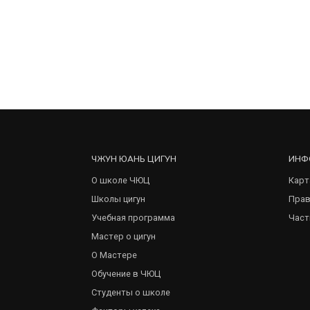
ЧЖУН ЮАНЬ ЦИГУН
ИНФ
О школе ЧЮЦ
Карт
Школы цигун
Прав
Учебная программа
Част
Мастер о цигун
О Мастере
Обучение в ЧЮЦ
Студенты о школе